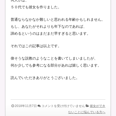
何人かは、
５０代でも彼女を作りました。
普通ならなかなか難しいと思われる年齢かもしれません。
もし、あなたがそれよりも年下なのであれば、
諦めるというのはまだまだ早すぎると思います。
それではこの記事は以上です。
偉そうな説教のようなことを書いてしまいましたが、
何か少しでも参考になる部分があれば嬉しく思います。
読んでいただきありがとうございました。
「彼
2018年11月7日
コメントを受け付けていません
彼女ができ
女
ないことに悩んでいる方へ