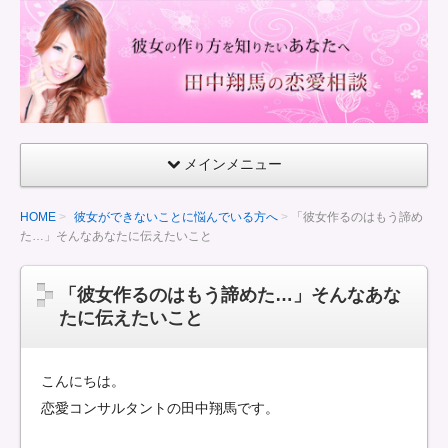
童
貞
で
も
で
き
メインメニュー
る
彼
HOME
彼女ができないことに悩んでいる方へ
「彼女作るのはもう諦め
女
た…」そんなあなたに伝えたいこと
の
作
「彼女作るのはもう諦めた…」そんなあな
り
たに伝えたいこと
方
こんにちは。
恋愛コンサルタントの田中翔馬です。