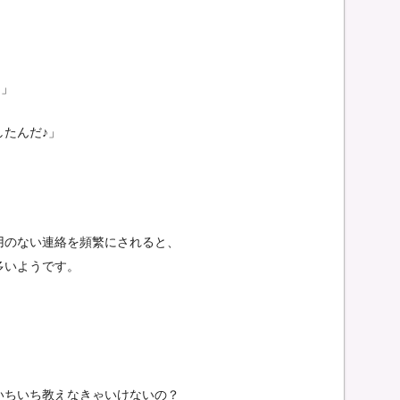
)」
たんだ♪」
、
用のない連絡を頻繁にされると、
多いようです。
いちいち教えなきゃいけないの？