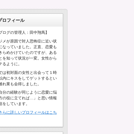
プロフィール
ブログの管理人：田中翔馬】
ジメが原因で対人恐怖症に近い状
になっていました。正直、恋愛も
きらめかけていたのですが、ある
とを知って状況が一変。女性から
テるように。
では初対面の女性と出会って１時
以内にキスをしてゲットするとい
離れ業も会得しました。
自分の経験が同じように恋愛に悩
方の役に立てれば…」と思い情報
信をしています。
さらに詳しいプロフィールはこち