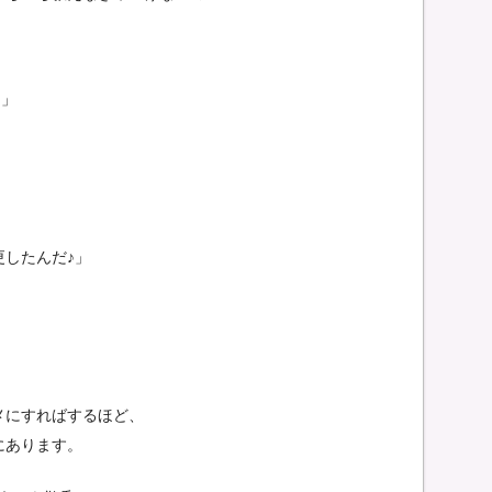
)」
したんだ♪」
メにすればするほど、
にあります。