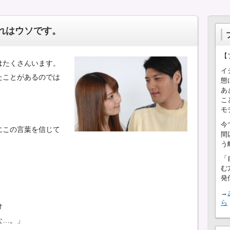
れはウソです。
【
はたくさんいます。
イ
たことがあるのでは
態
あ
こ
モ
今
にこの言葉を信じて
間
う
。
「
む
発
→
ら
け
な…。」