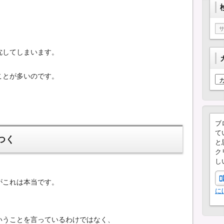
沈してしまいます。
ことが多いのです。
カ
テ
ゴ
リ
ー
ブ
て
つく
と
ク
し
がこれは本当です。
に
いうことを言っているわけではなく、