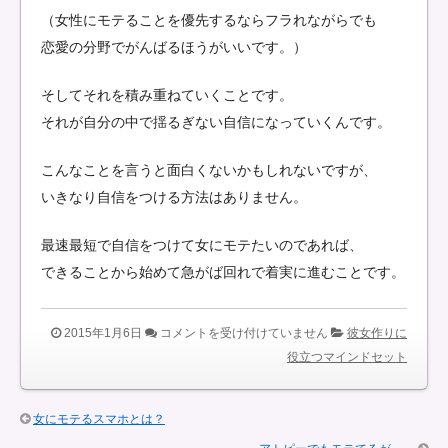
（女性にモテることを優先するならフラれながらでも
恋愛の分野でがんばるほうがいいです。）
そしてそれを積み重ねていくことです。
それが自分の中で揺るぎない自信になっていくんです。
こんなことを言うと面白くないかもしれないですが、
いきなり自信をつける方法はありません。
最速最短で自信をつけて女にモテたいのであれば、
できることから始めて急がば回れで着実に進むことです。
ド
2015年1月6日
コメントを受け付けていません
彼女作りに
ラ
役立つマインドセット
ク
エ
女にモテるスマホとは？
方