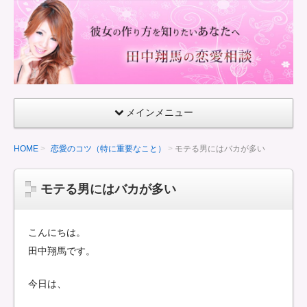
童
貞
で
も
で
き
メインメニュー
る
彼
HOME
恋愛のコツ（特に重要なこと）
モテる男にはバカが多い
女
の
モテる男にはバカが多い
作
り
方
こんにちは。
田中翔馬です。
今日は、