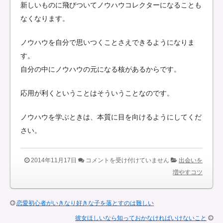
新しいものに飛びついてノウハウコレクターになることも
なくなります。
ノウハウを自分で思いつくことさえできるようになりま
す。
自分の中にノウハウの元になる核があるからです。
応用が利くということはそういうことなのです。
ノウハウを学ぶときは、本質に目を向けるようにしてくだ
さい。
女
2014年11月17日
コメントを受け付けていません
出会いを
と
増やすコツ
の
出
恋愛初心者がいきなり好きな子を落とすのは難しい
会
彼女ほしいなら知っておかなければいけないこと
い