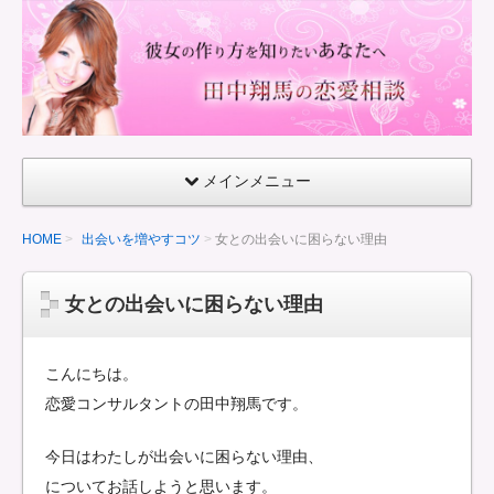
童
貞
で
も
で
き
メインメニュー
る
彼
HOME
出会いを増やすコツ
女との出会いに困らない理由
女
の
女との出会いに困らない理由
作
り
方
こんにちは。
恋愛コンサルタントの田中翔馬です。
今日はわたしが出会いに困らない理由、
についてお話しようと思います。