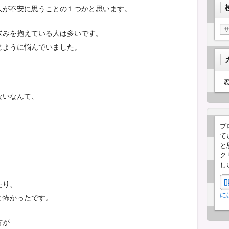
人が不安に思うことの１つかと思います。
悩みを抱えている人は多いです。
じように悩んでいました。
カ
テ
ないなんて、
ゴ
リ
ー
ブ
て
と
ク
し
たり、
に
と怖かったです。
方が