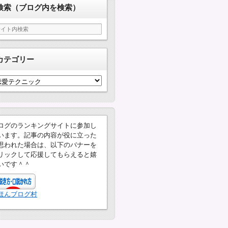
検索（ブログ内を検索）
カテゴリー
ログのランキングサイトに参加し
います。記事の内容が役に立った
思われた場合は、以下のバナーを
リックして応援してもらえると嬉
いです＾＾
ほんブログ村