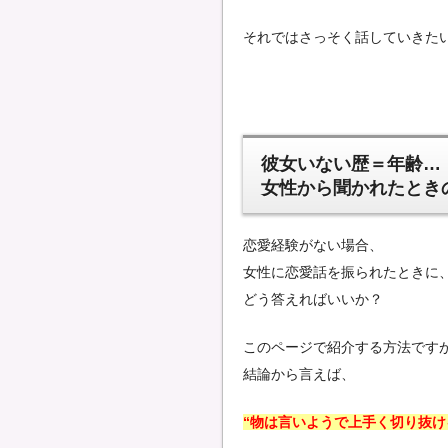
それではさっそく話していきた
彼女いない歴＝年齢…
女性から聞かれたとき
恋愛経験がない場合、
女性に恋愛話を振られたときに
どう答えればいいか？
このページで紹介する方法です
結論から言えば、
“物は言いようで上手く切り抜け