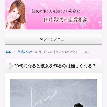
童
貞
で
も
で
き
メインメニュー
る
彼
HOME
年齢の悩み
30代になると彼女を作るのは難しくなる？
女
の
30代になると彼女を作るのは難しくなる？
作
り
方