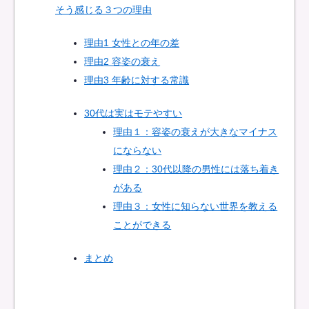
そう感じる３つの理由
理由1 女性との年の差
理由2 容姿の衰え
理由3 年齢に対する常識
30代は実はモテやすい
理由１：容姿の衰えが大きなマイナス
にならない
理由２：30代以降の男性には落ち着き
がある
理由３：女性に知らない世界を教える
ことができる
まとめ